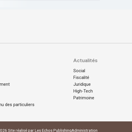
Actualités
Social
Fiscalité
ement
Juridique
High-Tech
Patrimoine
nu des particuliers
026 Site réalisé par Les Echos Publishing
Administration