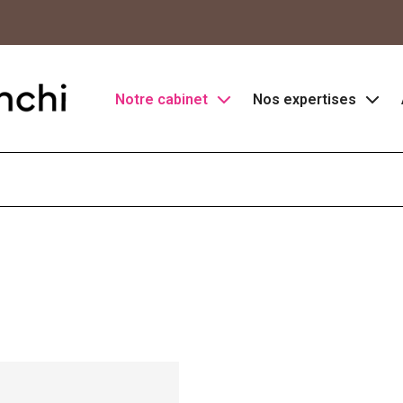
Notre cabinet
Nos expertises
Notre histoire
Comptabilité et Fiscal
Notre bureau
Création d'entreprise
Notre équipe
Conseil en gestion 
Gestion de patrimoin
RH et Paie
Déclarations d’impôt 