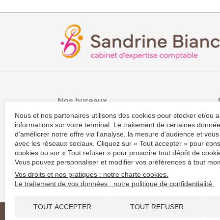
Nos bureaux
Nous et nos partenaires utilisons des cookies pour stocker et/ou 
Cabinet Sandrine BIANCHI
informations sur votre terminal. Le traitement de certaines donn
7 rue Sainte-Marie
d'améliorer notre offre via l'analyse, la mesure d'audience et vous
97400 Saint-Denis
avec les réseaux sociaux. Cliquez sur « Tout accepter » pour cons
Ouvrir la carte
cookies ou sur « Tout refuser » pour proscrire tout dépôt de cookie
Vous pouvez personnaliser et modifier vos préférences à tout mom
+262 2 62 47 21 77
Vos droits et nos pratiques : notre charte cookies.
Nous contacter
Le traitement de vos données : notre politique de confidentialité.
TOUT ACCEPTER
TOUT REFUSER
Plan du site
Mentions légales et RGPD
Politique de confid