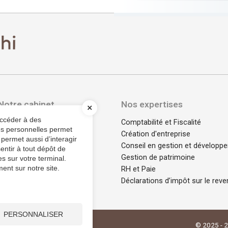
Notre cabinet
Nos expertises
accéder à des
Notre histoire
Comptabilité et Fiscalité
ées personnelles permet
Notre bureau
Création d'entreprise
 permet aussi d’interagir
Notre équipe
Conseil en gestion et développ
entir à tout dépôt de
Gestion de patrimoine
s sur votre terminal.
ent sur notre site.
RH et Paie
Déclarations d’impôt sur le reve
PERSONNALISER
entialité
Charte cookies
© 2025 - 2