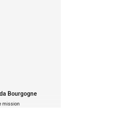
Pas d'opposition à cont
fiscal en cas d'envoi à u
mauvaise adresse !
da Bourgogne
L'inertie du contribuable ne
e mission
constitue pas une oppositio
contrôle fiscal lorsque les
courriers de l'administration
Lire la suite
fiscale ont été envoyés à u