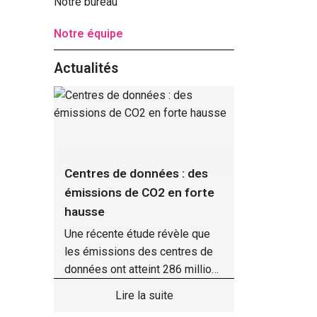
Notre bureau
Notre équipe
Actualités
rôle
Centres de données : des
Incendies
ne
émissions de CO2 en forte
peuvent r
hausse
partielle
Une récente étude révèle que
Les entre
n à
les émissions des centres de
les violen
données ont atteint 286 millions
notamment
de tonnes de CO2 en 2025, soit
Aquitaine 
Lire la suite
ne
57 % de plus que les
recourir à 