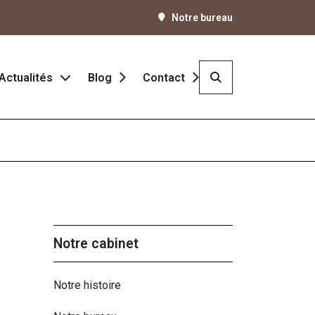
Notre bureau
Actualités
Blog
Contact
ité
Actualités
Échéanciers
et développement
Simulateurs
e
Notre cabinet
Notre histoire
sur le revenu des particuliers