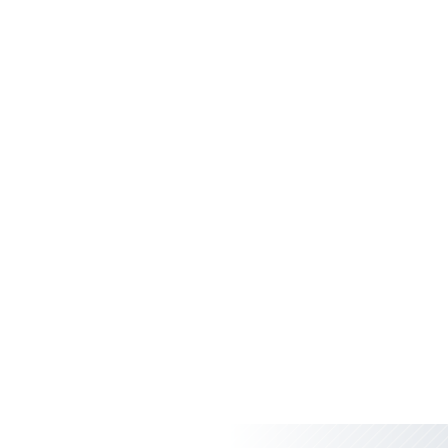
adresse différente de la
dernière adresse que
l'intéressé lui avait
officiellement communiquée